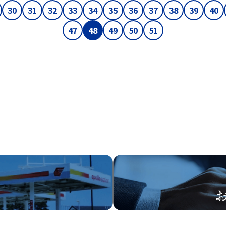
30
31
32
33
34
35
36
37
38
39
40
47
48
49
50
51