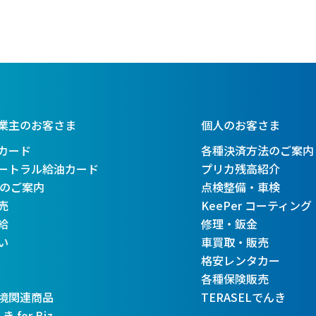
業主のお客さま
個人のお客さま
カード
各種決済方法のご案内
ートラル給油カード
プリカ残高紹介
ETのご案内
点検整備・車検
売
KeePer コーティング
給
修理・鈑金
い
車買取・販売
格安レンタカー
各種保険販売
境関連商品
TERASELでんき
 for Biz